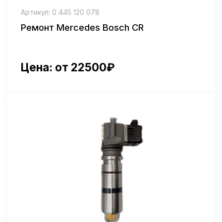
Наш сервис выполняет ремонт форсунок Bosch
исключительно для грузовых автомобилей.
Форсунки Бош в дизельных двигателях
грузового транспорта требуют точной
диагностики и профессионального
восстановления, чтобы сохранить мощность,
экономичность и стабильную работу двигателя.
Мы проводим ремонт дизельных форсунок Бош с
применением современного стендового
оборудования. В процесс входит проверка
распыла, герметичности, очистка, замена
изношенных компонентов и финальная
калибровка. Такой подход позволяет безопасно и
качественно восстановить работу форсунок
даже после длительной эксплуатации.
Для владельцев грузовых авто доступно
обслуживание форсунок Common Rail Bosch.
После ремонта каждая форсунка проходит
контроль на стенде, чтобы гарантировать
стабильность впрыска и надежную работу
двигателя под нагрузкой.