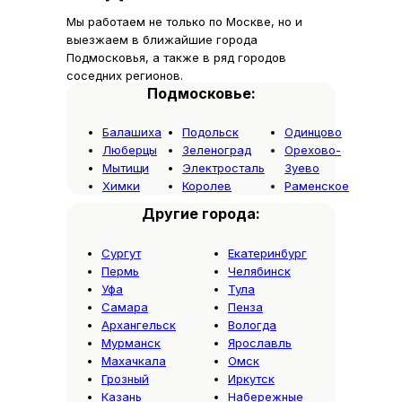
Мы работаем не только по Москве, но и
выезжаем в ближайшие города
Подмосковья, а также в ряд городов
соседних регионов.
Подмосковье:
Балашиха
Подольск
Одинцово
Люберцы
Зеленоград
Орехово-
Мытищи
Электросталь
Зуево
Химки
Королев
Раменское
Другие города:
Сургут
Екатеринбург
Пермь
Челябинск
Уфа
Тула
Самара
Пенза
Архангельск
Вологда
Мурманск
Ярославль
Даже качественно восстановленная
Махачкала
Омск
форсунка требует правильной
Грозный
Иркутск
эксплуатации. Для увеличения ресурса
Казань
Набережные