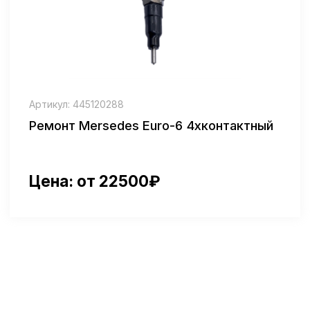
Можно ли восстановить дизельные
форсунки Бош без замены на новые?
Да, ремонт дизельных форсунок Бош позволяет
восстановить работоспособность форсунки,
если её конструкция и внутренние элементы
пригодны для ремонта.
Сколько времени занимает ремонт
форсунок Bosch для грузовика?
Обычно от одного до двух рабочих дней, в
зависимости от состояния форсунки и сложности
поломки.