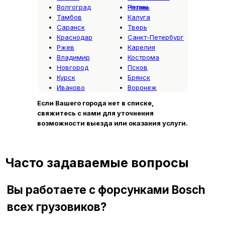
Волгоград
Челны
Рязань
рекомендуется регулярно
Тамбов
Калуга
контролировать состояние топливной
Саранск
Тверь
системы и не откладывать диагностику
Краснодар
Санкт-Петербург
при появлении первых симптомов
Ржев
Карелия
неисправности.
Владимир
Кострома
Новгород
Псков
Курск
Брянск
Иваново
Воронеж
Если Вашего города нет в списке,
свяжитесь с нами для уточнения
возможности выезда или оказания услуги.