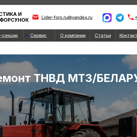
СТИКА И
Lider-fors.ru@yandex.ru
+
 ФОРСУНОК
-секции
Сервис
О компании
Статьи
Контак
емонт ТНВД МТЗ/БЕЛАР