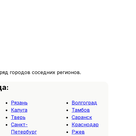
ряд городов соседних регионов.
да:
Рязань
Волгоград
Калуга
Тамбов
Тверь
Саранск
Санкт-
Краснодар
Петербург
Ржев