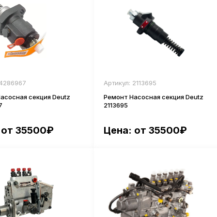
 4286967
Артикул: 2113695
асосная секция Deutz
Ремонт Насосная секция Deutz
7
2113695
 от 35500₽
Цена: от 35500₽