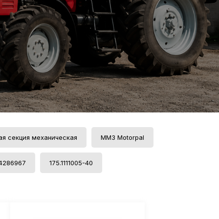
ая секция механическая
ММЗ Motorpal
04286967
175.1111005-40