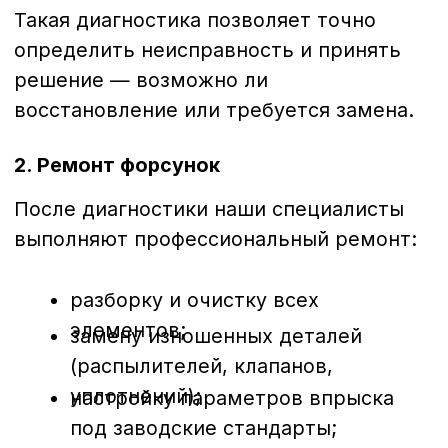
комплектующие и гарантируем точность
калибровки.
Для какой техники
выполняется ремонт
Мы обслуживаем широкий спектр
дизельных форсунок:
грузовых автомобилей
(MAN,
Volvo, Scania, DAF, Mercedes-Benz,
Iveco и др.);
спецтехники
(Caterpillar, JCB,
Komatsu, Hitachi, Doosan, Hyundai и
др.);
сельхозтехники
(John Deere, Case,
New Holland, MTZ, Claas и др.);
коммерческого транспорта
(Газель, Ford Transit, Volkswagen
Crafter и др.).