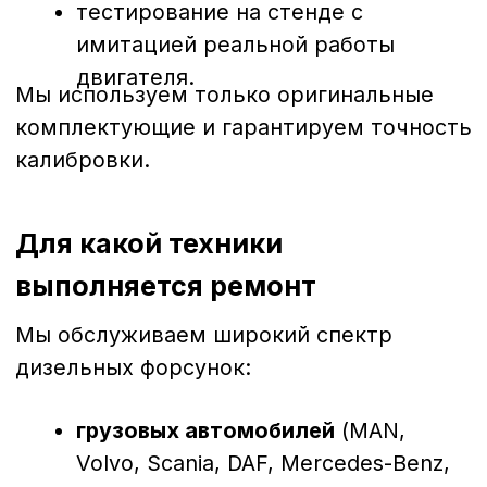
Благодаря большому опыту и
современному оборудованию мы можем
восстановить до 95% форсунок,
продлевая их срок службы без потери
рабочих характеристик.
Почему диагностика и ремонт
выгоднее замены
Экономия
— ремонт обходится в
2–3 раза дешевле покупки новых
форсунок.
Качество
— восстановленные
форсунки работают не хуже
оригинальных.
Скорость
— большинство
ремонтов выполняется в течение
1–2 дней.
Гарантия
— на все работы
предоставляется гарантия