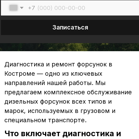
Диагностика и ремонт форсунок в
Костроме — одно из ключевых
направлений нашей работы. Мы
предлагаем комплексное обслуживание
дизельных форсунок всех типов и
марок, используемых в грузовом и
специальном транспорте.
Что включает диагностика и
ремонт форсунок?
1. Диагностика форсунок
Диагностика - это первый и важнейший
этап обслуживания. С помощью
специализированного оборудования мы
проводим полную проверку состояния
форсунок:
анализ герметичности и давления
впрыска;