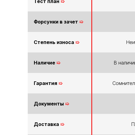
Тест план
➯
Форсунки в зачет
➯
Степень износа
➯
Неи
Наличие
➯
В наличи
Гарантия
➯
Сомнител
Документы
➯
Доставка
➯
П