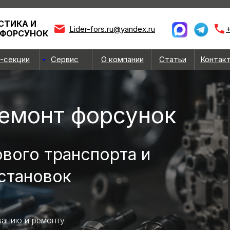
СТИКА И
Lider-fors.ru@yandex.ru
+
 ФОРСУНОК
-секции
Сервис
О компании
Статьи
Контак
ремонт форсунок
ового транспорта и
становок
ванию и ремонту