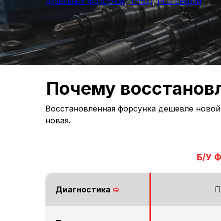
дизельных форсунок
,
ТНВД
,
PLD секций
Почему восстановл
Восстановленная форсунка дешевле новой 
новая.
Б/У 
Диагностика
➯
П