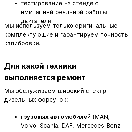
Благодаря большому опыту и
современному оборудованию мы можем
восстановить до 95% форсунок,
продлевая их срок службы без потери
рабочих характеристик.
Почему диагностика и ремонт
выгоднее замены
Экономия
— ремонт обходится в
2–3 раза дешевле покупки новых
форсунок.
Качество
— восстановленные
форсунки работают не хуже
оригинальных.
Скорость
— большинство
ремонтов выполняется в течение
1–2 дней.
Гарантия
— на все работы
предоставляется гарантия