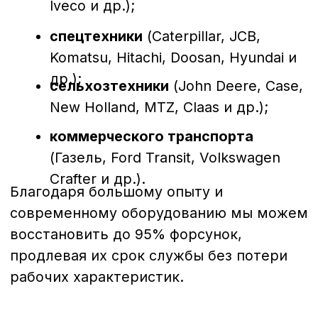
качества.
Преимущества обращения в
нашу компанию в Ярославле
Собственный сервисный центр
с
профессиональными стендами
Bosch, Delphi, Denso, Siemens.
Опытные мастера
, прошедшие
сертификацию и регулярно
повышающие квалификацию.
Диагностика и ремонт “под ключ”
— от проверки до настройки и
тестирования.
Работаем в Ярославле
, а также
принимаем заказы с других
регионов России.
Почему важно своевременно
проводить диагностику