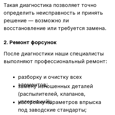
комплектующие и гарантируем точность
калибровки.
Для какой техники
выполняется ремонт
Мы обслуживаем широкий спектр
дизельных форсунок:
грузовых автомобилей
(MAN,
Volvo, Scania, DAF, Mercedes-Benz,
Iveco и др.);
спецтехники
(Caterpillar, JCB,
Komatsu, Hitachi, Doosan, Hyundai и
др.);
сельхозтехники
(John Deere, Case,
New Holland, MTZ, Claas и др.);
коммерческого транспорта
(Газель, Ford Transit, Volkswagen
Crafter и др.).