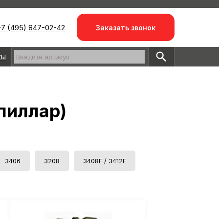
7 (495) 847-02-42
Заказать звонок
ты
Введите артикул
пиллар)
3406
3208
3408Е / 3412Е