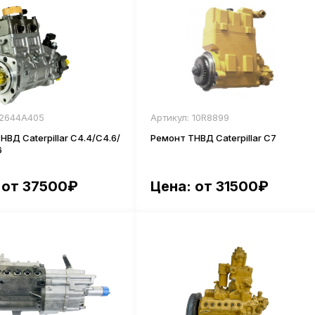
 2644A405
Артикул: 10R8899
НВД Caterpillar С4.4/С4.6/
Ремонт ТНВД Caterpillar С7
6
 от 37500₽
Цена: от 31500₽