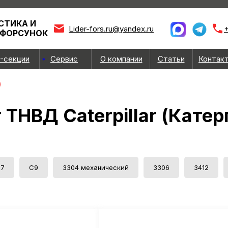
СТИКА И
Lider-fors.ru@yandex.ru
+
 ФОРСУНОК
-секции
Сервис
О компании
Статьи
Контак
)
 ТНВД Caterpillar (Катер
7
С9
3304 механический
3306
3412