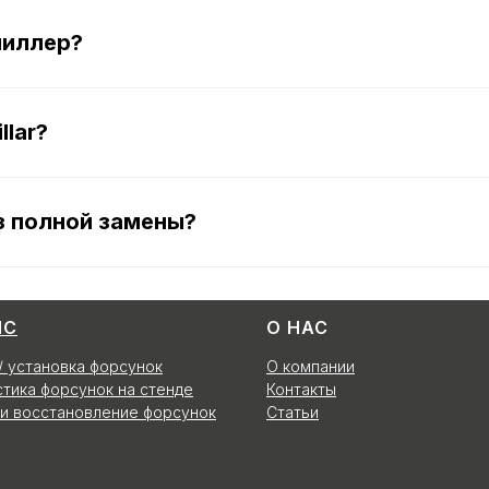
пиллер?
llar?
з полной замены?
ИС
О НАС
/ установка форсунок
О компании
тика форсунок на стенде
Контакты
и восстановление форсунок
Статьи