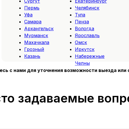
Сургут
Екатеринбург
Пермь
Челябинск
Уфа
Тула
Самара
Пенза
Архангельск
Вологда
Мурманск
Ярославль
Махачкала
Омск
Грозный
Иркутск
Казань
Набережные
Челны
тесь с нами для уточнения возможности выезда или 
то задаваемые воп