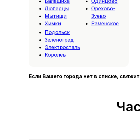
Балашиха
Одинцово
Люберцы
Орехово-
Мытищи
Зуево
Химки
Раменское
Подольск
Зеленоград
Электросталь
Королев
Если Вашего города нет в списке, свяжи
Час