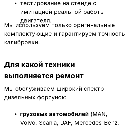
Благодаря большому опыту и
современному оборудованию мы можем
восстановить до 95% форсунок,
продлевая их срок службы без потери
рабочих характеристик.
Почему диагностика и ремонт
выгоднее замены
Экономия
— ремонт обходится в
2–3 раза дешевле покупки новых
форсунок.
Качество
— восстановленные
форсунки работают не хуже
оригинальных.
Скорость
— большинство
ремонтов выполняется в течение
1–2 дней.
Гарантия
— на все работы
предоставляется гарантия