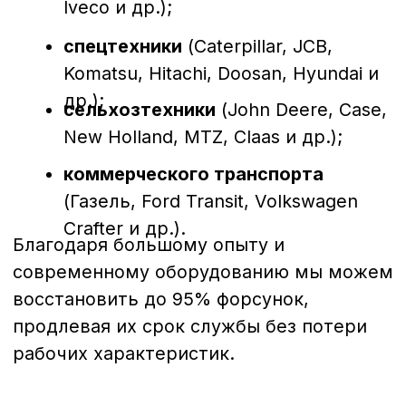
качества.
Преимущества обращения в
нашу компанию в Волгограде
Собственный сервисный центр
с
профессиональными стендами
Bosch, Delphi, Denso, Siemens.
Опытные мастера
, прошедшие
сертификацию и регулярно
повышающие квалификацию.
Диагностика и ремонт “под ключ”
— от проверки до настройки и
тестирования.
Работаем по всему Волгограду и
области
, а также принимаем
заказы с других регионов России.
Почему важно своевременно
проводить диагностику