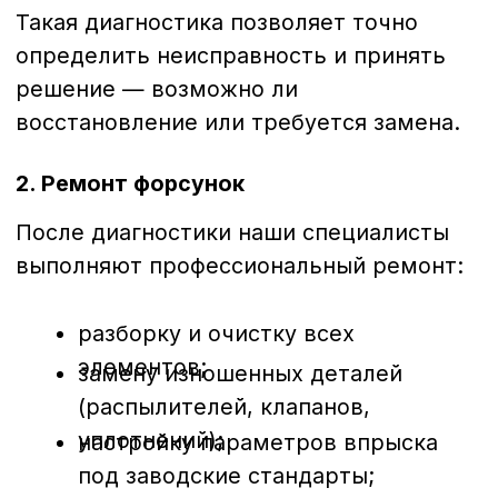
комплектующие и гарантируем точность
калибровки.
Для какой техники
выполняется ремонт
Мы обслуживаем широкий спектр
дизельных форсунок:
грузовых автомобилей
(MAN,
Volvo, Scania, DAF, Mercedes-Benz,
Iveco и др.);
спецтехники
(Caterpillar, JCB,
Komatsu, Hitachi, Doosan, Hyundai и
др.);
сельхозтехники
(John Deere, Case,
New Holland, MTZ, Claas и др.);
коммерческого транспорта
(Газель, Ford Transit, Volkswagen
Crafter и др.).