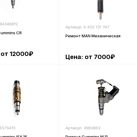
 84346812
Артикул: 0 432 131 747
Cummins CR
Ремонт MAN Механическая
 от 12000₽
Цена: от 7000₽
 5579415
Артикул: 3083863
ummins ISX 15
Ремонт Cummins М 11