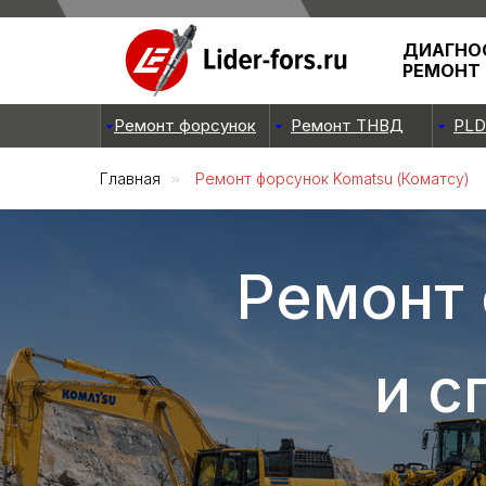
ДИАГНО
РЕМОНТ
Ремонт форсунок
Ремонт ТНВД
PLD
Главная
»
Ремонт форсунок Komatsu (Коматсу)
Ремонт 
и с