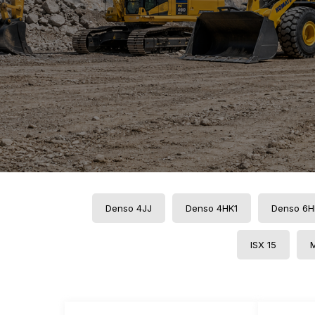
Denso 4JJ
Denso 4HK1
Denso 6H
ISX 15
М