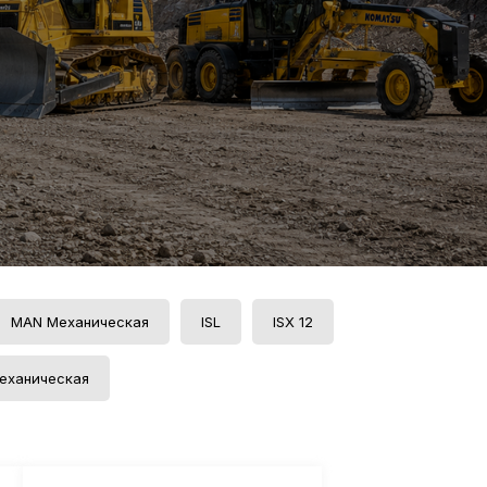
MAN Механическая
ISL
ISX 12
механическая