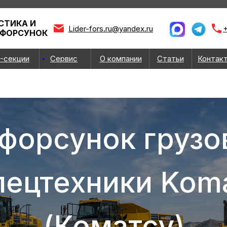
СТИКА И
Lider-fors.ru@yandex.ru
+
 ФОРСУНОК
-секции
Сервис
О компании
Статьи
Контак
форсунок грузо
пецтехники Kom
(Коматсу)