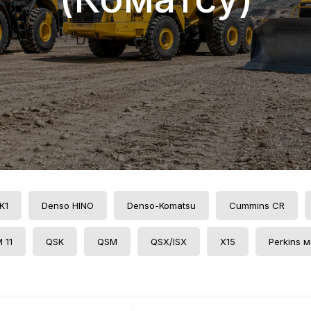
K1
Denso HINO
Denso-Komatsu
Cummins CR
 11
QSK
QSM
QSX/ISX
Х15
Perkins 