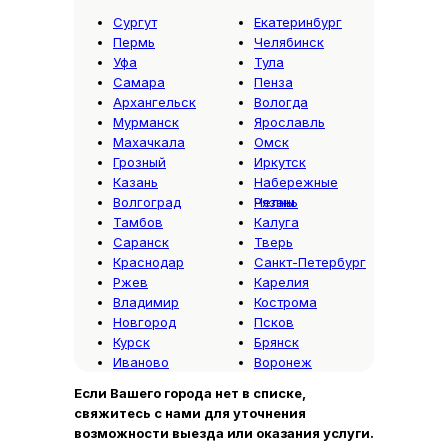
Сургут
Екатеринбург
Пермь
Челябинск
Уфа
Тула
Самара
Пенза
Архангельск
Вологда
Мурманск
Ярославль
Махачкала
Омск
Грозный
Иркутск
Казань
Набережные
Волгоград
Челны
Рязань
Тамбов
Калуга
Саранск
Тверь
Краснодар
Санкт-Петербург
Ржев
Карелия
Владимир
Кострома
Новгород
Псков
Курск
Брянск
Иваново
Воронеж
Если Вашего города нет в списке,
свяжитесь с нами для уточнения
возможности выезда или оказания услуги.