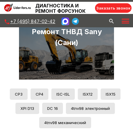
ДИАГНОСТИКА И
Заказать звонок
РЕМОНТ ФОРСУНОК
+7 (495) 847-02-42
Главная
»
Ремонт ТНВД Sany (Сани)
Ремонт ТНВД Sany
(Сани)
СР3
СР4
ISC-ISL
ISХ12
ISХ15
XPI D13
DC 16
4tnv98 электронный
4tnv98 механический