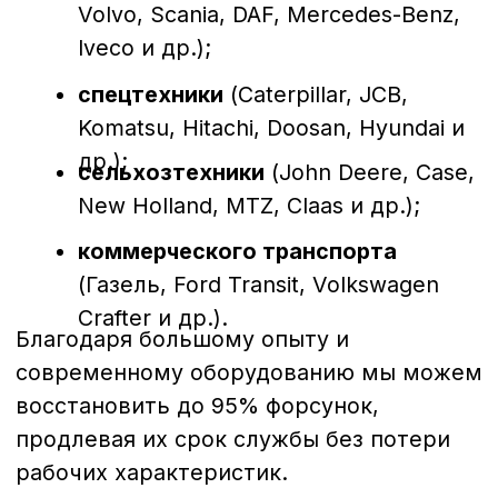
предоставляется гарантия
качества.
Преимущества обращения в
нашу компанию в Санкт-
Петербурге
Собственный сервисный центр
с
профессиональными стендами
Bosch, Delphi, Denso, Siemens.
Опытные мастера
, прошедшие
сертификацию и регулярно
повышающие квалификацию.
Диагностика и ремонт “под ключ”
— от проверки до настройки и
тестирования.
Работаем во Санкт-Петербурге
, а
также принимаем заказы с других
регионов России.