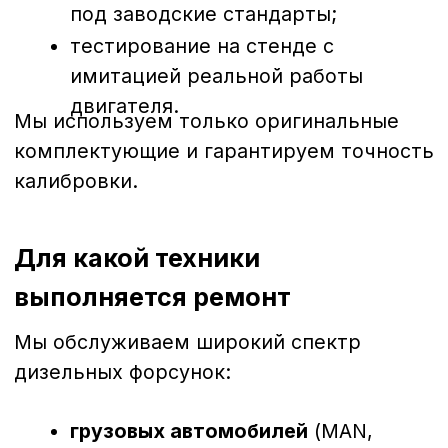
Crafter и др.).
Благодаря большому опыту и
современному оборудованию мы можем
восстановить до 95% форсунок,
продлевая их срок службы без потери
рабочих характеристик.
Почему диагностика и ремонт
выгоднее замены
Экономия
— ремонт обходится в
2–3 раза дешевле покупки новых
форсунок.
Качество
— восстановленные
форсунки работают не хуже
оригинальных.
Скорость
— большинство
ремонтов выполняется в течение
1–2 дней.
Гарантия
— на все работы