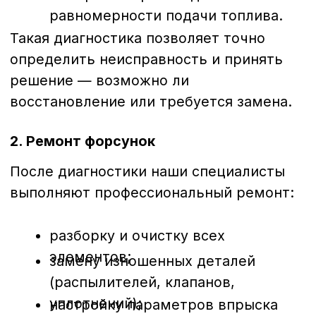
двигателя.
Мы используем только оригинальные
комплектующие и гарантируем точность
калибровки.
Для какой техники
выполняется ремонт
Мы обслуживаем широкий спектр
дизельных форсунок:
грузовых автомобилей
(MAN,
Volvo, Scania, DAF, Mercedes-Benz,
Iveco и др.);
спецтехники
(Caterpillar, JCB,
Komatsu, Hitachi, Doosan, Hyundai и
др.);
сельхозтехники
(John Deere, Case,
New Holland, MTZ, Claas и др.);
коммерческого транспорта
(Газель, Ford Transit, Volkswagen