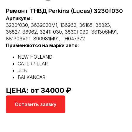
Ремонт ТНВД Perkins (Lucas) 3230f030
Артикулы:
3230f030, 3639020M1, 136962, 36185, 36823,
36827, 36962, 3241F030, 3830F030, 881306M91,
881306V91, 890981M91, TH047372
Применяются на марки авто:
NEW HOLLAND
CATERPILLAR
JCB
BALKANCAR
ЦЕНА: от 34000 ₽
Оставить заявку