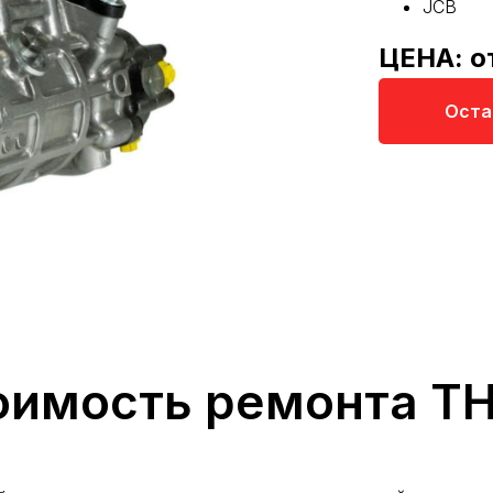
JCB
ЦЕНА: о
Оста
оимость ремонта Т