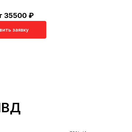
т 35500 ₽
вить заявку
НВД