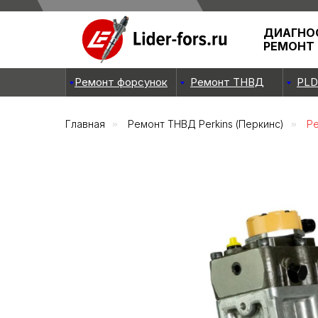
ДИАГНО
РЕМОНТ
Ремонт форсунок
Ремонт ТНВД
PLD
Главная
»
Ремонт ТНВД Perkins (Перкинс)
»
Ре