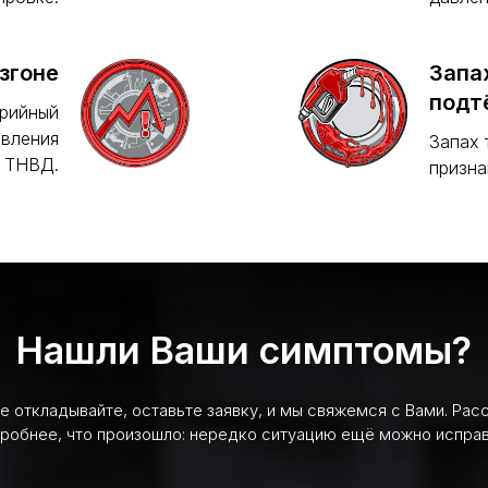
згоне
Запа
подт
арийный
вления
Запах 
а ТНВД.
призна
Нашли Ваши симптомы?
не откладывайте, оставьте заявку, и мы свяжемся с Вами. Рас
робнее, что произошло: нередко ситуацию ещё можно исправ