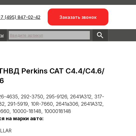
7 (495) 847-02-42
Заказать звонок
ты
Введите артикул
ТНВД Perkins CAT С4.4/С4.6/
6
6-4635, 292-3750, 295-9126, 2641А312, 317-
32, 291-5919, 10R-7660, 2641а306, 2641A312,
7660, 10000-18148, 1000018148
я на марки авто:
ILLAR