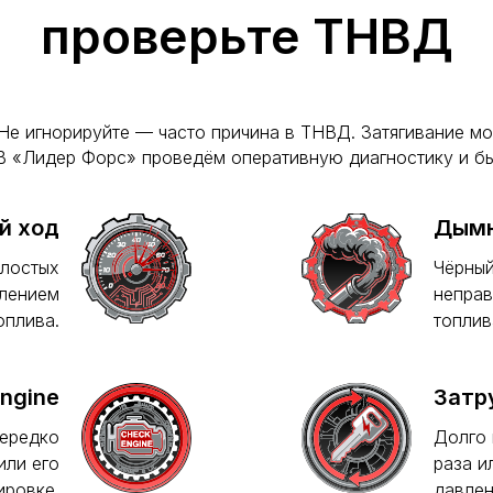
проверьте ТНВД
? Не игнорируйте — часто причина в ТНВД. Затягивание 
 В «Лидер Форс» проведём оперативную диагностику и б
й ход
Дымн
олостых
Чёрный
влением
неправ
оплива.
топлив
ngine
Затр
ередко
Долго 
или его
раза и
ировке.
давлен