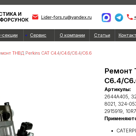
СТИКА И
Lider-fors.ru@yandex.ru
+
 ФОРСУНОК
-секции
Сервис
О компании
Статьи
Контак
монт ТНВД Perkins CAT С4.4/С4.6/С6.4/С6.6
Ремонт 
С6.4/С6.
Артикулы:
2644A405, 32
8021, 324-05
2915919, 10R
Применяютс
CATERP