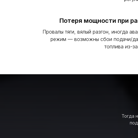
Потеря мощности при ра
Провалы тяги, вялый разгон, иногда ав
режим — возможны сбои подачи/да
топлива из-з
Тогда 
под