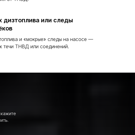
х дизтоплива или следы
ёков
топлива и «мокрые» следы на насосе —
к течи ТНВД или соединений.
скажите
ить.