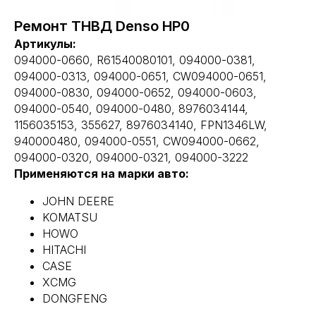
Ремонт ТНВД Denso НР0
Артикулы:
094000-0660, R61540080101, 094000-0381,
094000-0313, 094000-0651, CW094000-0651,
094000-0830, 094000-0652, 094000-0603,
094000-0540, 094000-0480, 8976034144,
1156035153, 355627, 8976034140, FPN1346LW,
940000480, 094000-0551, CW094000-0662,
094000-0320, 094000-0321, 094000-3222
Применяются на марки авто:
JOHN DEERE
KOMATSU
HOWO
HITACHI
CASE
XCMG
DONGFENG