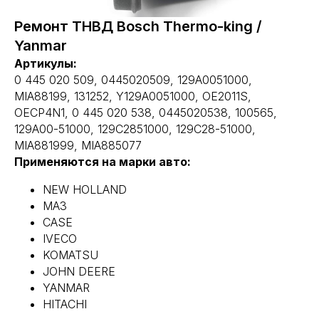
Ремонт ТНВД Bosch Тhermo-king /
Yanmar
Артикулы:
0 445 020 509, 0445020509, 129A0051000,
MIA88199, 131252, Y129A0051000, OE2011S,
OECP4N1, 0 445 020 538, 0445020538, 100565,
129A00-51000, 129C2851000, 129C28-51000,
MIA881999, MIA885077
Применяются на марки авто:
NEW HOLLAND
МАЗ
CASE
IVECO
KOMATSU
JOHN DEERE
YANMAR
HITACHI