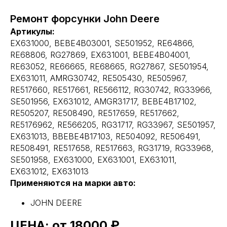
Ремонт форсунки John Deere
Артикулы:
EX631000, BEBE4B03001, SE501952, RE64866,
RE68806, RG27869, EX631001, BEBE4B04001,
RE63052, RE66665, RE68665, RG27867, SE501954,
EX631011, AMRG30742, RE505430, RE505967,
RE517660, RE517661, RE566112, RG30742, RG33966,
SE501956, EX631012, AMGR31717, BEBE4B17102,
RE505207, RE508490, RE517659, RE517662,
RE5176962, RE566205, RG31717, RG33967, SE501957,
EX631013, BBEBE4B17103, RE504092, RE506491,
RE508491, RE517658, RE517663, RG31719, RG33968,
SE501958, EX631000, EX631001, EX631011,
EX631012, EX631013
Применяются на марки авто:
JOHN DEERE
ЦЕНА: от 18000 ₽