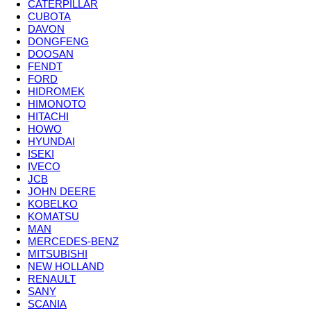
CATERPILLAR
CUBOTA
DAVON
DONGFENG
DOOSAN
FENDT
FORD
HIDROMEK
HIMONOTO
HITACHI
HOWO
HYUNDAI
ISEKI
IVECO
JCB
JOHN DEERE
KOBELKO
KOMATSU
МАN
MERCEDES-BENZ
MITSUBISHI
NEW HOLLAND
RENAULT
SANY
SCANIA