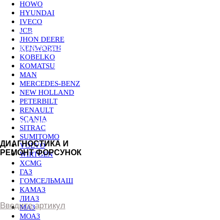
ДИАГНОСТИКА И
HOWO
РЕМОНТ ФОРСУНОК
HYUNDAI
IVECO
JCB
JHON DEERE
KENWORTH
Введите артикул
KOBELKO
KOMATSU
MAN
MERCEDES-BENZ
NEW HOLLAND
PETERBILT
RENAULT
SCANIA
SITRAC
SUMITOMO
VOLVO
WIRTGEN
XCMG
ГАЗ
ГОМСЕЛЬМАШ
КАМАЗ
ЛИАЗ
МАЗ
МОАЗ