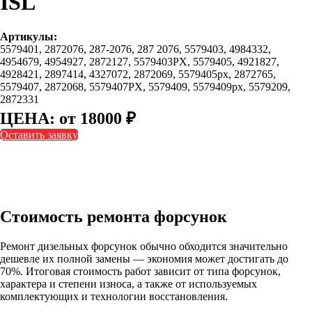
ISL
Артикулы:
5579401, 2872076, 287-2076, 287 2076, 5579403, 4984332,
4954679, 4954927, 2872127, 5579403PX, 5579405, 4921827,
4928421, 2897414, 4327072, 2872069, 5579405px, 2872765,
5579407, 2872068, 5579407PX, 5579409, 5579409px, 5579209,
2872331
ЦЕНА: от 18000 ₽
Оставить заявку
Стоимость ремонта форсунок
Ремонт дизельных форсунок обычно обходится значительно
дешевле их полной замены — экономия может достигать до
70%. Итоговая стоимость работ зависит от типа форсунок,
характера и степени износа, а также от используемых
комплектующих и технологии восстановления.