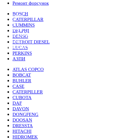
Ремонт форсунок
Ремонт форсунок
BOSCH
CATERPILLAR
CUMMINS
DELPHI
DENSO
DETROIT DIESEL
LUCAS
PERKINS
АЗПИ
ATLAS COPCO
BOBCAT
BUHLER
CASE
Lider-fors.ru@yandex.ru
CATERPILLER
+7 (495) 847-02-42
CUBOTA
DAF
DAVON
DONGFENG
DOOSAN
DRESSTA
HITACHI
Заказать звонок
HIDROMEK