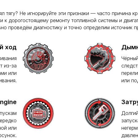
ял тягу? Не игнорируйте эти признаки — часто причина к
ти к дорогостоящему ремонту топливной системы и двига
вно проведём диагностику и точно определим источник п
й ход
Дымн
гивания
Чёрный
т из-за
следст
ами или
перели
ивания.
или по
ngine
Затр
опускам
Долгий
нередко
запуск
ной или
негерм
рсунок.
давлен