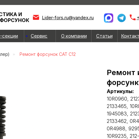
СТИКА И
Lider-fors.ru@yandex.ru
+
 ФОРСУНОК
-секции
Сервис
О компании
Статьи
Контак
ллер)
»
Ремонт форсунок CAT С12
Ремонт 
форсунк
Артикулы:
10R0960, 212
2133465, 10R
1945083, 212
2133462, 0R4
0R4988, 9295
10R9235, 212