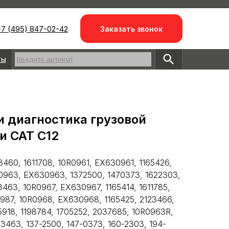
7 (495) 847-02-42
Заказать звонок
ты
Введите артикул
и диагностика грузовой
и CAT С12
3460, 1611708, 10R0961, EX630961, 1165426,
0963, EX630963, 1372500, 1470373, 1622303,
3463, 10R0967, EX630967, 1165414, 1611785,
987, 10R0968, EX630968, 1165425, 2123466,
918, 1198784, 1705252, 2037685, 10R0963R,
-3463, 137-2500, 147-0373, 160-2303, 194-