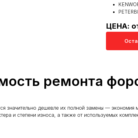
KENWO
PETERBI
ЦЕНА: о
Оста
мость ремонта фор
ся значительно дешевле их полной замены — экономия м
ктера и степени износа, а также от используемых компл