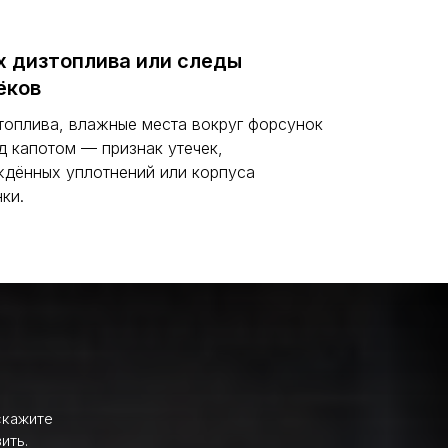
х дизтоплива или следы
ёков
топлива, влажные места вокруг форсунок
д капотом — признак утечек,
дённых уплотнений или корпуса
ки.
скажите
ить.