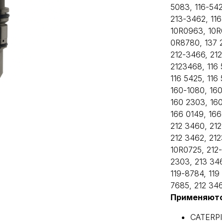
5083, 116-54
213-3462, 11
10R0963, 10R
0R8780, 137 
212-3466, 212
2123468, 116 
116 5425, 116
160-1080, 160
160 2303, 160
166 0149, 16
212 3460, 212
212 3462, 212
10R0725, 212-
2303, 213 346
119-8784, 119
7685, 212 34
Применяютс
CATERP