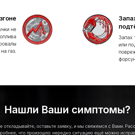
згоне
Запа
подт
унки не
топлива
Запах 
провалы
или по
на газ.
повреж
форсун
Нашли Ваши симптомы?
не откладывайте, оставьте заявку, и мы свяжемся с Вами. Рас
робнее, что произошло: нередко ситуацию ещё можно исправ