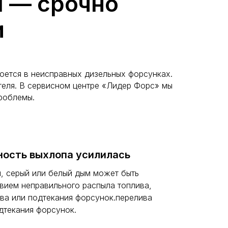
ы — срочно
и
роется в неисправных дизельных форсунках.
теля. В сервисном центре «Лидер Форс» мы
роблемы.
ость выхлопа усилилась
, серый или белый дым может быть
вием неправильного распыла топлива,
ва или подтекания форсунок.перелива
дтекания форсунок.