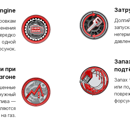
Затр
ngine
Долгий
ировкам
запуск
менения
негерм
нередко
давлен
ь одной
рсунок.
Запа
и при
подт
згоне
Запах 
или по
ошенные
повреж
 нужный
форсун
плива —
вляются
на газ.