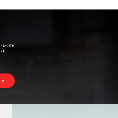
скажите
ить.
не