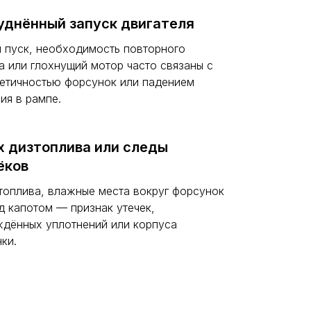
уднённый запуск двигателя
 пуск, необходимость повторного
а или глохнущий мотор часто связаны с
етичностью форсунок или падением
ия в рампе.
х дизтоплива или следы
ёков
топлива, влажные места вокруг форсунок
д капотом — признак утечек,
дённых уплотнений или корпуса
ки.