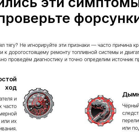
ились эти симптом
проверьте форсунк
ял тягу? Не игнорируйте эти признаки — часто причина к
ти к дорогостоящему ремонту топливной системы и двига
вно проведём диагностику и точно определим источник п
остой
ход
Дымн
ателя и
Чёрный
х часто
следст
омерной
перели
 или их
или по
ивания.