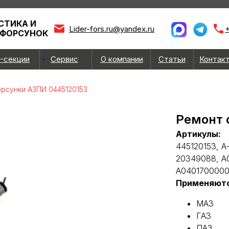
СТИКА И
Lider-fors.ru@yandex.ru
+
 ФОРСУНОК
-секции
Сервис
О компании
Статьи
Контак
рсунки АЗПИ 0445120153
Ремонт 
Артикулы:
445120153, А
20349088, А
А04017000001
Применяютс
МАЗ
ГАЗ
ПАЗ