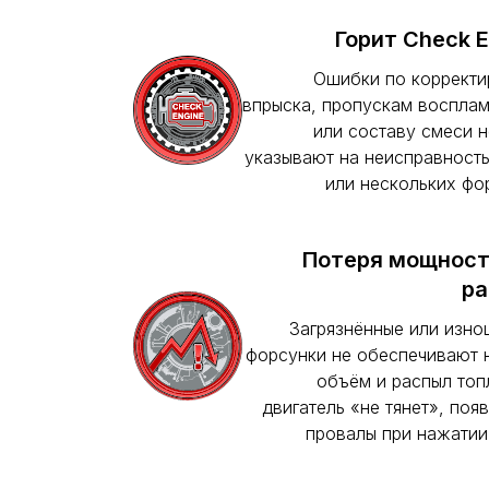
Горит Check E
Ошибки по коррект
впрыска, пропускам воспла
или составу смеси 
указывают на неисправност
или нескольких фо
Потеря мощност
ра
Загрязнённые или изн
форсунки не обеспечивают
объём и распыл то
двигатель «не тянет», поя
провалы при нажатии 