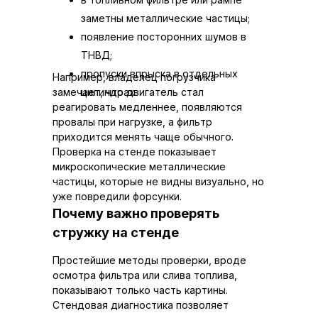
заметны металлические частицы;
появление посторонних шумов в
ТНВД;
пропуски впрыска в отдельных
Например, владелец погрузчика
замечает, что двигатель стал
цилиндрах.
реагировать медленнее, появляются
провалы при нагрузке, а фильтр
приходится менять чаще обычного.
Проверка на стенде показывает
микроскопические металлические
частицы, которые не видны визуально, но
уже повредили форсунки.
Почему важно проверять
стружку на стенде
Простейшие методы проверки, вроде
осмотра фильтра или слива топлива,
показывают только часть картины.
Стендовая диагностика позволяет